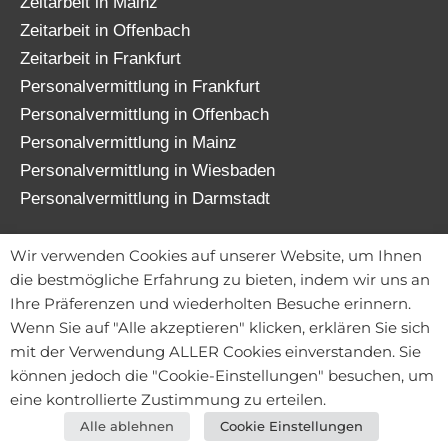
Zeitarbeit in Mainz
Zeitarbeit in Offenbach
Zeitarbeit in Frankfurt
Personalvermittlung in Frankfurt
Personalvermittlung in Offenbach
Personalvermittlung in Mainz
Personalvermittlung in Wiesbaden
Personalvermittlung in Darmstadt
© 2026 TATENWERK FRANKFURT GmbH
Wir verwenden Cookies auf unserer Website, um Ihnen
die bestmögliche Erfahrung zu bieten, indem wir uns an
Ihre Präferenzen und wiederholten Besuche erinnern.
Wenn Sie auf "Alle akzeptieren" klicken, erklären Sie sich
Kontakt
mit der Verwendung ALLER Cookies einverstanden. Sie
Mitarbeiterportal
können jedoch die "Cookie-Einstellungen" besuchen, um
Datenschutz
eine kontrollierte Zustimmung zu erteilen.
Impressum
Alle ablehnen
Cookie Einstellungen
Downloads