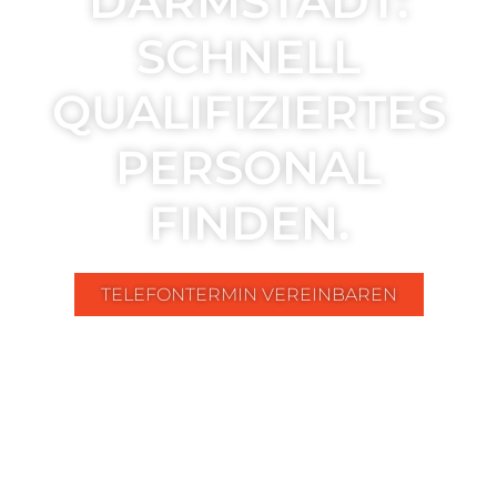
DARMSTADT:
SCHNELL
QUALIFIZIERTES
PERSONAL
FINDEN.
TELEFONTERMIN VEREINBAREN