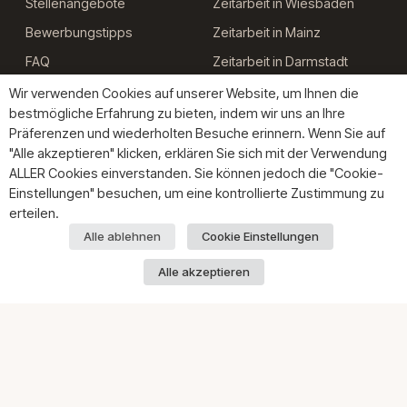
Stellenangebote
Zeitarbeit in Wiesbaden
Bewerbungstipps
Zeitarbeit in Mainz
FAQ
Zeitarbeit in Darmstadt
Mitarbeiterempfehlung
Zeitarbeit in Offenbach
Wir verwenden Cookies auf unserer Website, um Ihnen die
bestmögliche Erfahrung zu bieten, indem wir uns an Ihre
Personalvermittlung
Präferenzen und wiederholten Besuche erinnern. Wenn Sie auf
Wiesbaden
"Alle akzeptieren" klicken, erklären Sie sich mit der Verwendung
Personalvermittlung Mainz
ALLER Cookies einverstanden. Sie können jedoch die "Cookie-
Einstellungen" besuchen, um eine kontrollierte Zustimmung zu
Personalvermittlung
erteilen.
Darmstadt
Alle ablehnen
Cookie Einstellungen
Personalvermittlung
Offenbach
Alle akzeptieren
GVP-Mitglied · Gesamtverband der Personaldienstleister