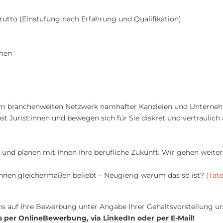
rutto (Einstufung nach Erfahrung und Qualifikation)
hmen
em branchenweiten Netzwerk namhafter Kanzleien und Unternehme
bst Jurist:innen und bewegen sich für Sie diskret und vertraulic
 und planen mit Ihnen Ihre berufliche Zukunft. Wir gehen weite
innen gleichermaßen beliebt – Neugierig warum das so ist?
(Tat
ns auf Ihre Bewerbung unter Angabe Ihrer Gehaltsvorstellung un
 per OnlineBewerbung, via LinkedIn oder per E-Mail!