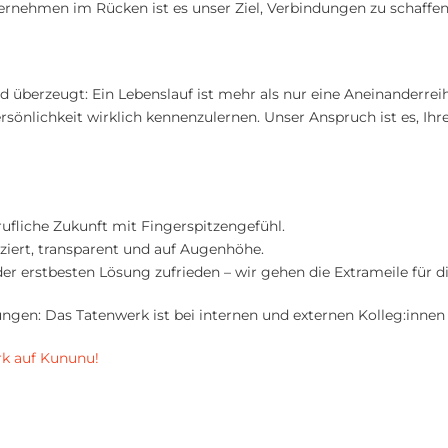
nehmen im Rücken ist es unser Ziel, Verbindungen zu schaffen,
nd überzeugt: Ein Lebenslauf ist mehr als nur eine Aneinanderr
ersönlichkeit wirklich kennenzulernen. Unser Anspruch ist es, I
rufliche Zukunft mit Fingerspitzengefühl.
iziert, transparent und auf Augenhöhe.
der erstbesten Lösung zufrieden – wir gehen die Extrameile für d
ngen: Das Tatenwerk ist bei internen und externen Kolleg:innen
k auf Kununu!