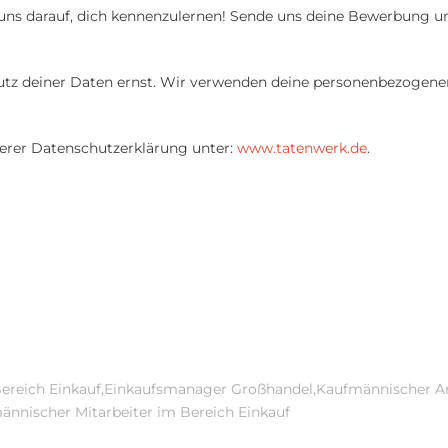
 uns darauf, dich kennenzulernen! Sende uns deine Bewerbung u
z deiner Daten ernst. Wir verwenden deine personenbezogenen 
serer Datenschutzerklärung unter:
www.tatenwerk.de
.
 Bereich Einkauf,Einkaufsmanager Großhandel,Kaufmännischer An
ännischer Mitarbeiter im Bereich Einkauf