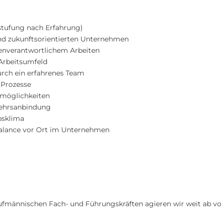
nstufung nach Erfahrung)
und zukunftsorientierten Unternehmen
enverantwortlichem Arbeiten
Arbeitsumfeld
urch ein erfahrenes Team
 Prozesse
smöglichkeiten
kehrsanbindung
bsklima
Balance vor Ort im Unternehmen
 kaufmännischen Fach- und Führungskräften agieren wir weit ab 