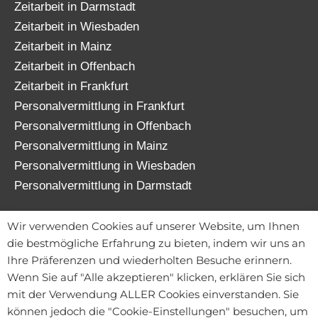
Zeitarbeit in Darmstadt
Zeitarbeit in Wiesbaden
Zeitarbeit in Mainz
Zeitarbeit in Offenbach
Zeitarbeit in Frankfurt
Personalvermittlung in Frankfurt
Personalvermittlung in Offenbach
Personalvermittlung in Mainz
Personalvermittlung in Wiesbaden
Personalvermittlung in Darmstadt
© 2026 TATENWERK FRANKFURT GmbH
Wir verwenden Cookies auf unserer Website, um Ihnen
die bestmögliche Erfahrung zu bieten, indem wir uns an
Ihre Präferenzen und wiederholten Besuche erinnern.
Wenn Sie auf "Alle akzeptieren" klicken, erklären Sie sich
Kontakt
mit der Verwendung ALLER Cookies einverstanden. Sie
Mitarbeiterportal
können jedoch die "Cookie-Einstellungen" besuchen, um