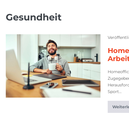
Gesundheit
Veröffentl
Homeo
Arbei
Homeoffic
Zugegeben
Herausford
Sport…
Weiterl