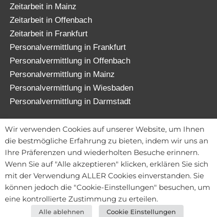
Zeitarbeit in Mainz
Zeitarbeit in Offenbach
Zeitarbeit in Frankfurt
Personalvermittlung in Frankfurt
Personalvermittlung in Offenbach
Personalvermittlung in Mainz
Personalvermittlung in Wiesbaden
Personalvermittlung in Darmstadt
© 2026 TATENWERK FRANKFURT GmbH
Wir verwenden Cookies auf unserer Website, um Ihnen
die bestmögliche Erfahrung zu bieten, indem wir uns an
Ihre Präferenzen und wiederholten Besuche erinnern.
Wenn Sie auf "Alle akzeptieren" klicken, erklären Sie sich
Kontakt
mit der Verwendung ALLER Cookies einverstanden. Sie
Mitarbeiterportal
können jedoch die "Cookie-Einstellungen" besuchen, um
Datenschutz
eine kontrollierte Zustimmung zu erteilen.
Impressum
Alle ablehnen
Cookie Einstellungen