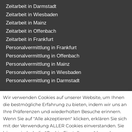
Zeitarbeit in Darmstadt
Zeitarbeit in Wiesbaden
Zeitarbeit in Mainz
Zeitarbeit in Offenbach
Zeitarbeit in Frankfurt
Personalvermittlung in Frankfurt
Personalvermittlung in Offenbach
Personalvermittlung in Mainz
Personalvermittlung in Wiesbaden
Personalvermittlung in Darmstadt
© 2026 TATENWERK FRANKFURT GmbH
Wir verwenden Cookies auf unserer Website, um Ihnen
die bestmögliche Erfahrung zu bieten, indem wir uns an
Ihre Präferenzen und wiederholten Besuche erinnern.
Wenn Sie auf "Alle akzeptieren" klicken, erklären Sie sich
Kontakt
mit der Verwendung ALLER Cookies einverstanden. Sie
Mitarbeiterportal