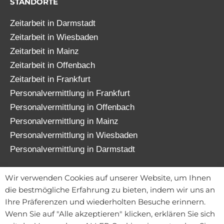
STANDORTE
Zeitarbeit in Darmstadt
Zeitarbeit in Wiesbaden
Zeitarbeit in Mainz
Zeitarbeit in Offenbach
Zeitarbeit in Frankfurt
Personalvermittlung in Frankfurt
Personalvermittlung in Offenbach
Personalvermittlung in Mainz
Personalvermittlung in Wiesbaden
Personalvermittlung in Darmstadt
© 2026 TATENWERK FRANKFURT GmbH
Wir verwenden Cookies auf unserer Website, um Ihnen
die bestmögliche Erfahrung zu bieten, indem wir uns an
Ihre Präferenzen und wiederholten Besuche erinnern.
Wenn Sie auf "Alle akzeptieren" klicken, erklären Sie sich
Kontakt