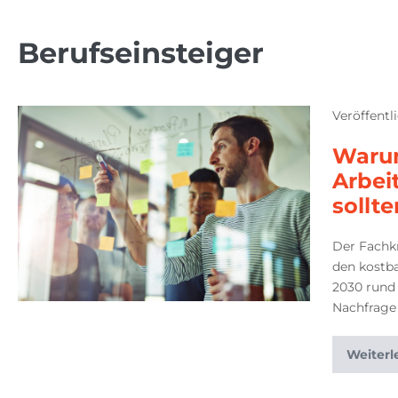
Berufseinsteiger
Veröffentl
Warum
Arbei
sollt
Der Fachk
den kostb
2030 rund 
Nachfrage
Weiterl