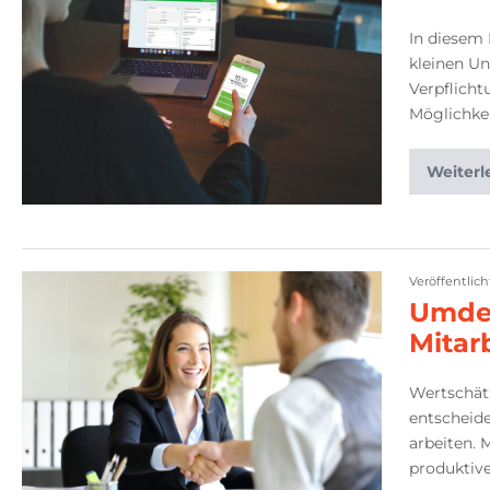
In diesem 
kleinen Un
Verpflicht
Möglichkei
Weiterl
Veröffentlic
Umden
Mitar
Wertschät
entscheide
arbeiten. 
produktive