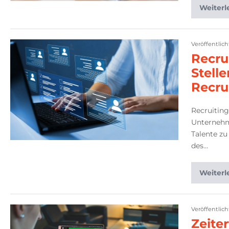
Weiterl
Veröffentlic
Recru
Stell
Recru
Recruiting
Unternehm
Talente zu
des…
Weiterl
Veröffentlic
Zeite