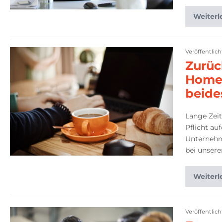
Weiterl
Veröffentlic
Zurüc
Homeo
beide
Lange Zei
Pflicht au
Unternehm
bei unser
Weiterl
Veröffentlic