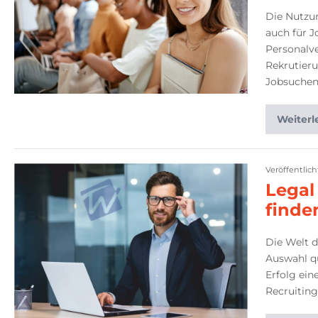
Die Nutzu
auch für J
Personalv
Rekrutieru
Jobsuchen
Weiterl
Veröffentlic
Legal
finde
Die Welt 
Auswahl qu
Erfolg ein
Recruiting