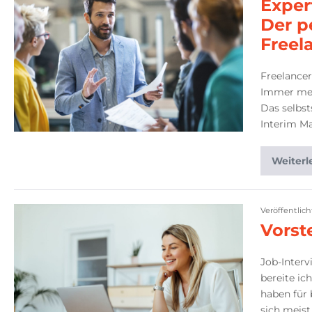
Exper
Der p
Freel
Freelancer
Immer meh
Das selbst
Interim M
Weiterl
Veröffentlic
Vorst
Job-Interv
bereite ic
haben für 
sich meis