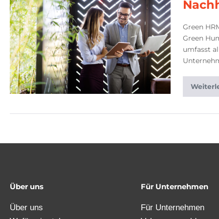
Nachh
Green HRM
Green Hum
umfasst a
Unternehme
Weiterl
Über uns
Für Unternehmen
Über uns
Für Unternehmen